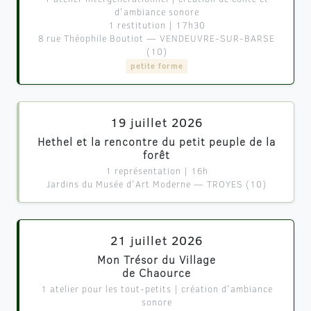
d'ambiance sonore
1 restitution | 17h30
8 rue Théophile Boutiot — VENDEUVRE-SUR-BARSE
(10)
petite forme
19 juillet 2026
Hethel et la rencontre du petit peuple de la
forêt
1 représentation | 16h
Jardins du Musée d'Art Moderne — TROYES (10)
21 juillet 2026
Mon Trésor du Village
de Chaource
1 atelier pour les tout-petits | création d'ambiance
sonore