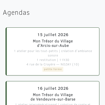
Agendas
15 juillet 2026
Mon Trésor du Village
d'Arcis-sur-Aube
1 atelier pour les tout-petits | création d'ambiance
sonore
1 restitution | 11h30
4 rue de la Crayère — NOZAY (10)
petite forme
16 juillet 2026
Mon Trésor du Village
de Vendeuvre-sur-Barse
1 atelier intergénérationnel | création de conte et