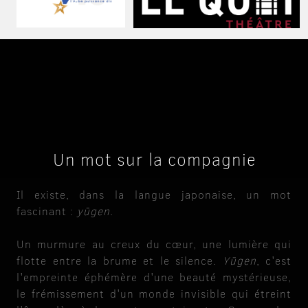
Un mot sur la compagnie
Il existe, dans la langue japonaise, un mot
fascinant :
yūgen
.
Un murmure au creux du cœur, une lumière qui
flotte entre la brume et le silence.
Yūgen
, c'est
l'empreinte éphémère d'une beauté mystérieuse,
le frémissement d'un monde invisible qui étreint