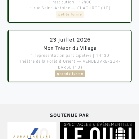
1 restitution | 12h00
1 rue Saint-Antoine — CHAOURCE (10)
petite forme
23 juillet 2026
Mon Trésor du Village
1 représentation participative | 14h30
Théâtre de la Forêt d'Orient — VENDEUVRE-SUR-
BARSE (10)
grande forme
Soutenue par